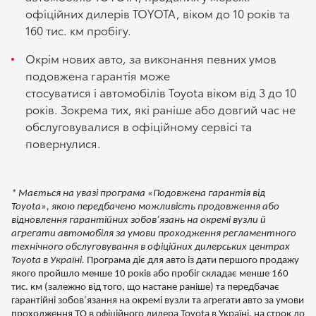
офіційних дилерів TOYOTA, віком до 10 років та
160 тис. км пробігу.
Окрім нових авто, за виконання певних умов
подовжена гарантія може
стосуватися і автомобілів Toyota віком від 3 до 10
років. Зокрема тих, які раніше або довгий час не
обслуговувалися в офіційному сервісі та
повернулися.
* Мається на увазі програма «
Подовжена гарантія від
Toyota», якою передбачено можливість продовження або
відновлення гарантійних зобов’язань на окремі вузли й
агрегати автомобіля за умови проходження регламентного
технічного обслуговування в офіційних дилерських центрах
Toyota в Україні.
Програма діє для авто із дати першого продажу
якого пройшло менше 10 років або пробіг складає менше 160
тис. км (залежно від того, що настане раніше) та передбачає
гарантійні зобов’язання на окремі вузли та агрегати авто за умови
проходження ТО в офіційного дилера Toyota в Україні, на строк до