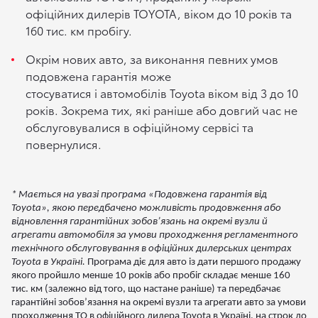
офіційних дилерів TOYOTA, віком до 10 років та
160 тис. км пробігу.
Окрім нових авто, за виконання певних умов
подовжена гарантія може
стосуватися і автомобілів Toyota віком від 3 до 10
років. Зокрема тих, які раніше або довгий час не
обслуговувалися в офіційному сервісі та
повернулися.
* Мається на увазі програма «
Подовжена гарантія від
Toyota», якою передбачено можливість продовження або
відновлення гарантійних зобов’язань на окремі вузли й
агрегати автомобіля за умови проходження регламентного
технічного обслуговування в офіційних дилерських центрах
Toyota в Україні.
Програма діє для авто із дати першого продажу
якого пройшло менше 10 років або пробіг складає менше 160
тис. км (залежно від того, що настане раніше) та передбачає
гарантійні зобов’язання на окремі вузли та агрегати авто за умови
проходження ТО в офіційного дилера Toyota в Україні, на строк до